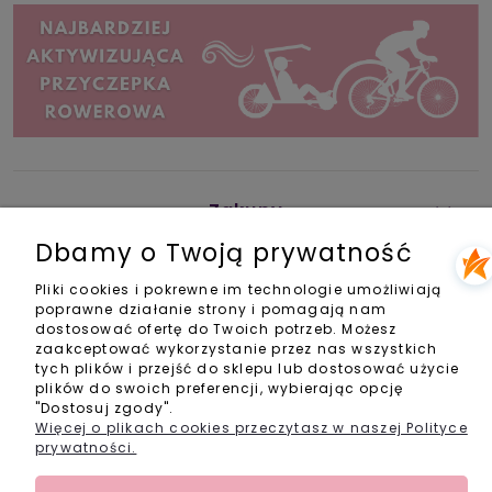
Zakupy
Dbamy o Twoją prywatność
Pomoc
Pliki cookies i pokrewne im technologie umożliwiają
poprawne działanie strony i pomagają nam
Informacje
dostosować ofertę do Twoich potrzeb. Możesz
zaakceptować wykorzystanie przez nas wszystkich
Kontakt
tych plików i przejść do sklepu lub dostosować użycie
plików do swoich preferencji, wybierając opcję
"Dostosuj zgody".
info@activebabyshop.pl
+48 733 531 534
Więcej o plikach cookies przeczytasz w naszej Polityce
pon-pt w godz. 11-14
prywatności.
Social Media