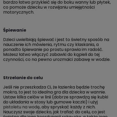
bardzo łatwo przykleić się do boku wanny lub płytek,
co pomoże dziecku w rozwijaniu umiejętności
motorycznych.
Śpiewanie
Dzieci uwielbiają śpiewać i jest to świetny sposób na
nauczenie ich mówienia, rytmu czy klaskania, a
ponadto śpiewanie po prostu sprawia im radość.
Możesz łatwo włączyć zabawki do kąpieli do tej
czynności, co na pewno urozmaici zabawę w wodzie.
Strzelanie do celu
Jeśli nie przeszkadza Ci, że łazienka będzie trochę
mokra, to jest to idealna gra dla dziecka w wannie.
Ustaw kilka celów w linii (dobrze sprawdzą się kubki
do układania w stosy lub gumowe kaczki) i użyj
pistoletu na wodę
, aby spryskać każdy z nich.
Nauczysz swoje dziecko, jak trafiać do celu, co jest
świetne dla jego koordynacji ręka-oko, a także jego