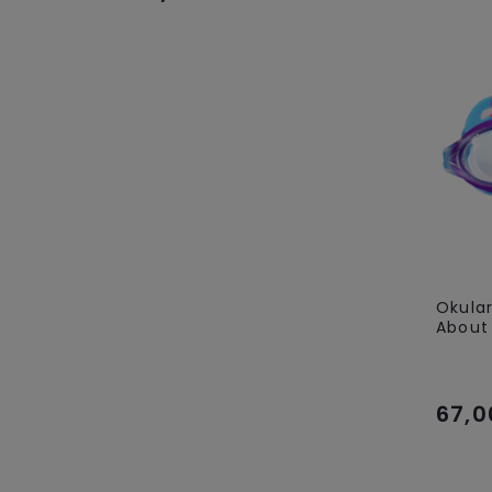
Okular
About 
67,0