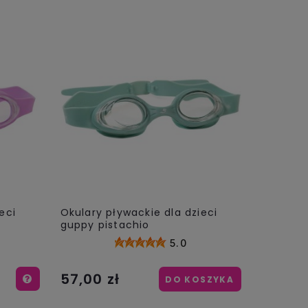
eci
Okulary pływackie dla dzieci
guppy pistachio
5.0
57,00 zł
DO KOSZYKA