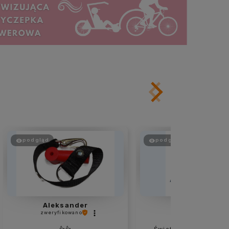
podgląd
podgląd
Aleksander
Rafał
zweryfikowano
zweryfikowano