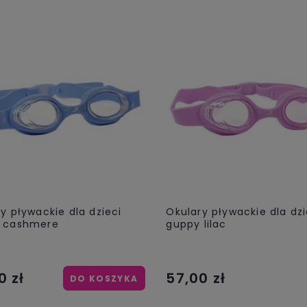
y pływackie dla dzieci
Okulary pływackie dla dzi
 cashmere
guppy lilac
0 zł
57,00 zł
DO KOSZYKA