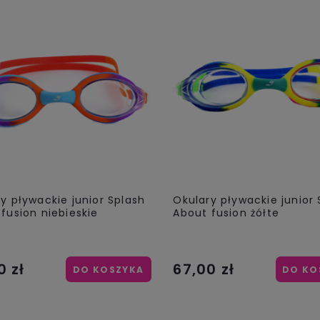
y pływackie junior Splash
Okulary pływackie junior 
fusion niebieskie
About fusion żółte
0 zł
67,00 zł
DO KOSZYKA
DO KO