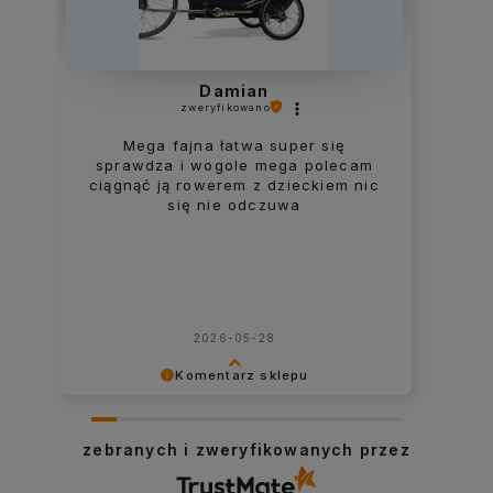
Damian
zweryfikowano
Mega fajna łatwa super się
sprawdza i wogole mega polecam
ciągnąć ją rowerem z dzieckiem nic
się nie odczuwa
2026-05-28
Komentarz sklepu
Dziękujemy za tę opinię. Cieszymy się,
że mogliśmy pomóc. Pozdrawiamy!
zebranych i zweryfikowanych przez