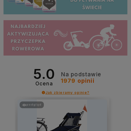
5.0
Na podstawie
1979
opinii
Ocena
Jak zbieramy opinie?
podgląd