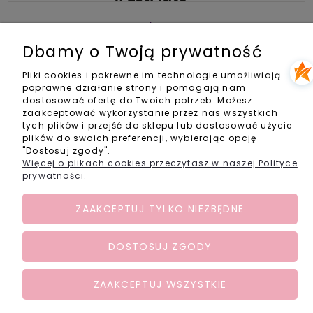
Zakupy
Dbamy o Twoją prywatność
Pomoc
Pliki cookies i pokrewne im technologie umożliwiają
poprawne działanie strony i pomagają nam
Informacje
dostosować ofertę do Twoich potrzeb. Możesz
zaakceptować wykorzystanie przez nas wszystkich
Kontakt
tych plików i przejść do sklepu lub dostosować użycie
plików do swoich preferencji, wybierając opcję
"Dostosuj zgody".
info@activebabyshop.pl
Więcej o plikach cookies przeczytasz w naszej Polityce
+48 733 531 534
pon-pt w godz. 11-14
prywatności.
Social Media
ZAAKCEPTUJ TYLKO NIEZBĘDNE
DOSTOSUJ ZGODY
POKAŻ PEŁNĄ WERSJĘ STRONY
ZAAKCEPTUJ WSZYSTKIE
Sklep internetowy Shoper.pl