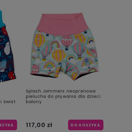
Splash Jammers neoprenowa
pielucha do pływania dla dzieci
i świat
balony
117,00 zł
SZYKA
DO KOSZYKA