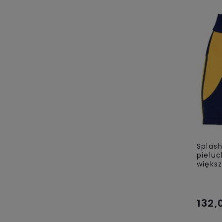
Splas
pieluc
większ
132,