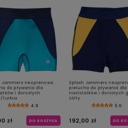
h Jammers neoprenowa
Splash Jammers neopre
ha do pływania dla
pielucha do pływania dla
atków i dorosłych
nastolatków i dorosłych 
t/turkus
żółty
4.9
5.0
00 zł
192,00 zł
DO KOSZYKA
DO KO