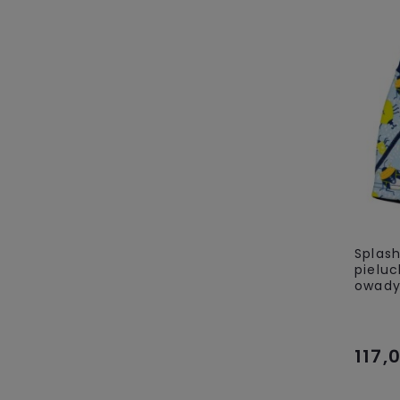
Splas
pieluc
owad
117,0