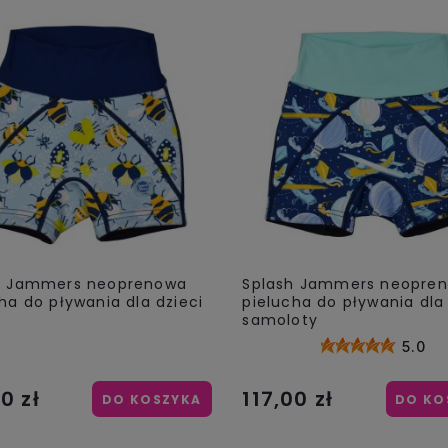
h Jammers neoprenowa
Splash Jammers neopre
ha do pływania dla dzieci
pielucha do pływania dla 
y
samoloty
5.0
0 zł
117,00 zł
DO KOSZYKA
DO KO