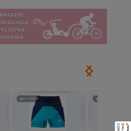
podgląd
podgląd
E