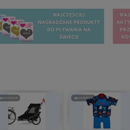
gląd
podgląd