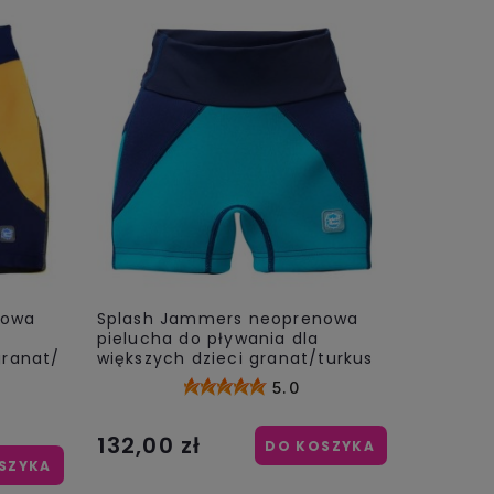
nowa
Splash Jammers neoprenowa
pielucha do pływania dla
granat/
większych dzieci granat/turkus
5.0
132,00 zł
DO KOSZYKA
SZYKA