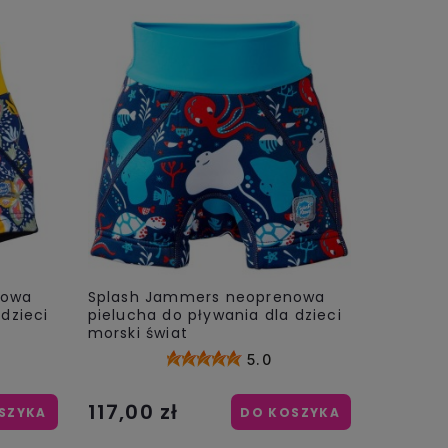
nowa
Splash Jammers neoprenowa
dzieci
pielucha do pływania dla dzieci
morski świat
5.0
117,00 zł
SZYKA
DO KOSZYKA