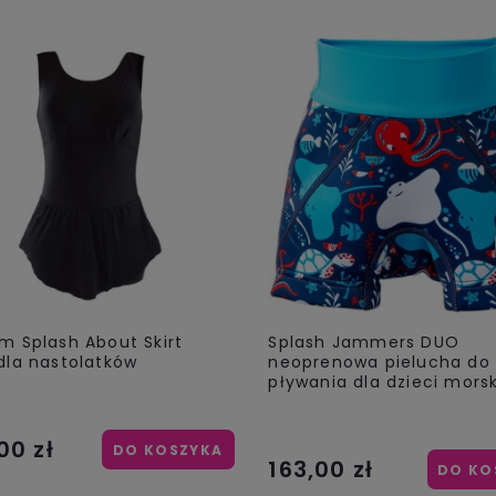
m Splash About Skirt
Splash Jammers DUO
dla nastolatków
neoprenowa pielucha do
pływania dla dzieci morsk
00 zł
DO KOSZYKA
163,00 zł
DO KO