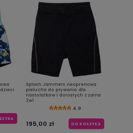
nowa
Splash Jammers neoprenowa
dzieci
pielucha do pływania dla
nastolatków i dorosłych czarna
2w1
4.9
SZYKA
195,00 zł
DO KOSZYKA