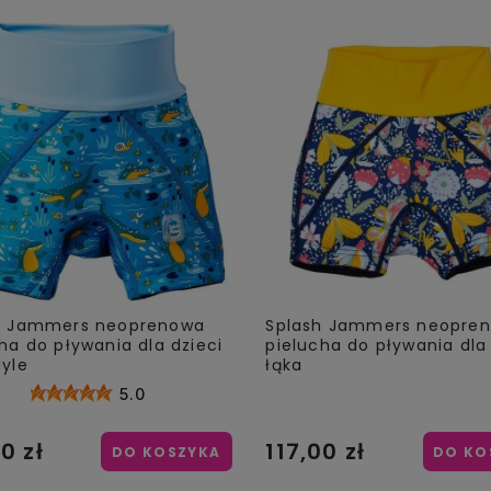
h Jammers neoprenowa
Splash Jammers neopre
ha do pływania dla dzieci
pielucha do pływania dla 
dyle
łąka
5.0
0 zł
117,00 zł
DO KOSZYKA
DO KO