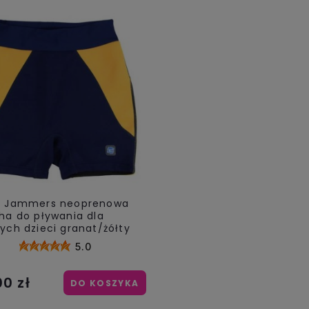
h Jammers neoprenowa
ha do pływania dla
ych dzieci granat/żółty
5.0
00 zł
DO KOSZYKA