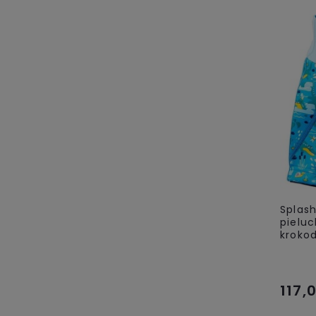
Splas
pieluc
kroko
117,0