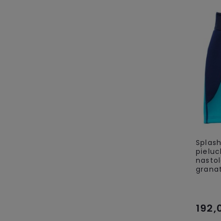
Splas
pieluc
nastol
grana
192,