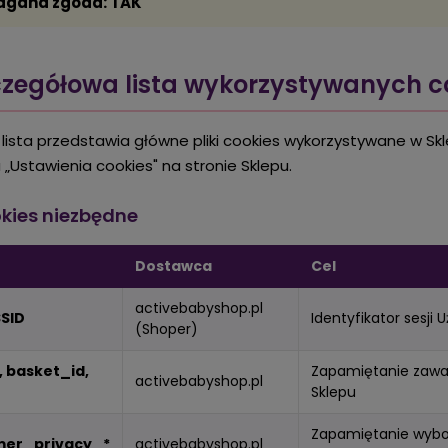
gana zgoda: TAK
czegółowa lista wykorzystywanych c
 lista przedstawia główne pliki cookies wykorzystywane w Skl
 „Ustawienia cookies" na stronie Sklepu.
okies niezbędne
Dostawca
Cel
activebabyshop.pl
SID
Identyfikator sesji 
(Shoper)
, basket_id,
Zapamiętanie zawar
activebabyshop.pl
t
Sklepu
Zapamiętanie wybo
mer_privacy_*
activebabyshop.pl