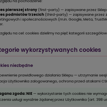
zględu na pochodzenie:
es pierwszej strony
(first-party) — zapisywane przez Sklep
ies podmiotów trzecich
(third-party) — zapisywane przez 
tingowych i społecznościowych (m.in. Google, Meta, TrustM
r.
ględu na cel: cookies dzielimy na pięć kategorii szczegółow
ategorie wykorzystywanych cookies
okies niezbędne
ewnienie prawidłowego działania Sklepu — utrzymanie sesji
kacja Użytkownika zalogowanego, ochrona przed atakami CS
gana zgoda: NIE
— wykorzystanie tych cookies nie wymag
zenia usługi wyraźnie żądanej przez Użytkownika (art. 398 ust