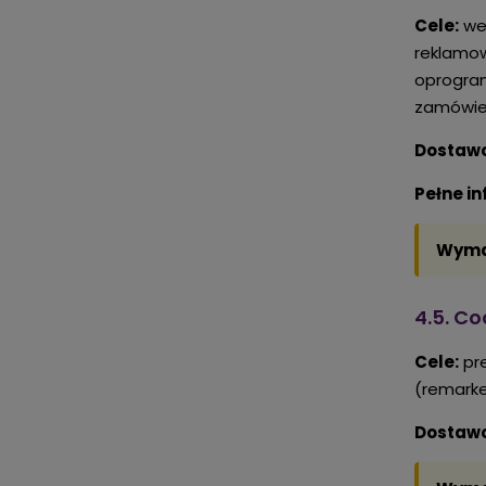
Cele:
wew
reklamow
oprogram
zamówie
Dostaw
Pełne i
Wyma
4.5. C
Cele:
pre
(remarke
Dostawc