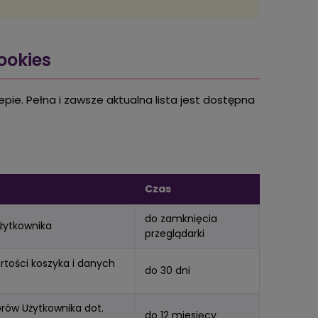
ookies
epie. Pełna i zawsze aktualna lista jest dostępna
Czas
do zamknięcia
Użytkownika
przeglądarki
tości koszyka i danych
do 30 dni
rów Użytkownika dot.
do 12 miesięcy