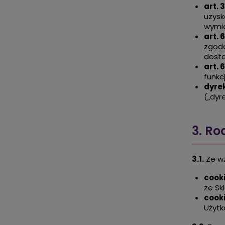
art. 
uzysk
wymie
art. 6
zgoda
dost
art. 6
funkc
dyre
(„dyr
3. Ro
3.1.
Ze wz
cook
ze Sk
cook
Użytk