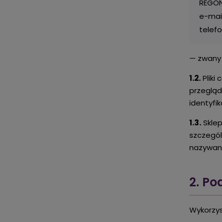
REGON
e-mai
telef
— zwany 
1.2.
Pliki
przegląd
identyfi
1.3.
Sklep
szczegó
nazywane
2. P
Wykorzys