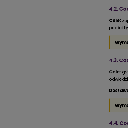
4.2. Co
Cele:
zap
produkty
Wyma
4.3. Co
Cele:
gro
odwiedzi
Dostawc
Wyma
4.4. C