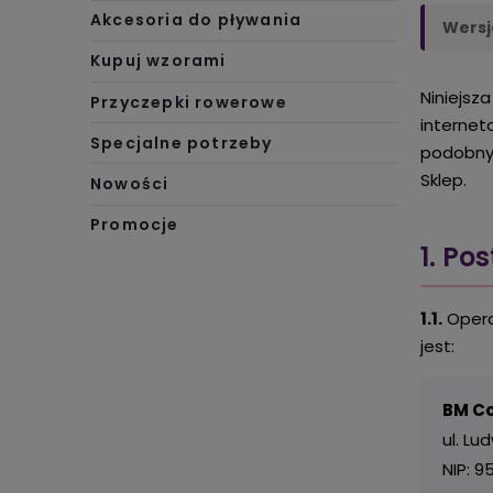
Akcesoria do pływania
Wersja
Kupuj wzorami
Niniejsz
Przyczepki rowerowe
internet
Specjalne potrzeby
podobnyc
Sklep.
Nowości
Promocje
1. Po
1.1.
Opera
jest:
BM Co
ul. Lu
NIP: 