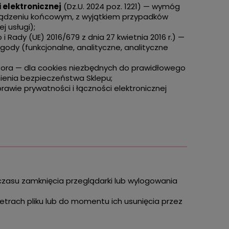
i elektronicznej
(Dz.U. 2024 poz. 1221) — wymóg
ządzeniu końcowym, z wyjątkiem przypadków
j usługi);
 Rady (UE) 2016/679 z dnia 27 kwietnia 2016 r.) —
ody (funkcjonalne, analityczne, analityczne
tora — dla cookies niezbędnych do prawidłowego
nienia bezpieczeństwa Sklepu;
rawie prywatności i łączności elektronicznej
asu zamknięcia przeglądarki lub wylogowania
rach pliku lub do momentu ich usunięcia przez