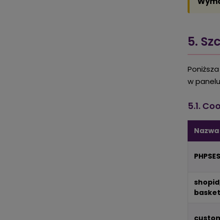
Wyma
5. Sz
Poniższa
w panelu
5.1. Co
Nazwa
PHPSES
shopid
baske
custo