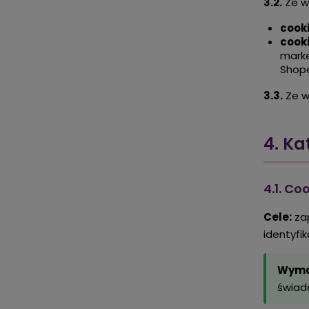
3.2.
Ze w
cooki
cook
marke
Shope
3.3.
Ze wz
4. K
4.1. Co
Cele:
zap
identyfi
Wyma
świadc