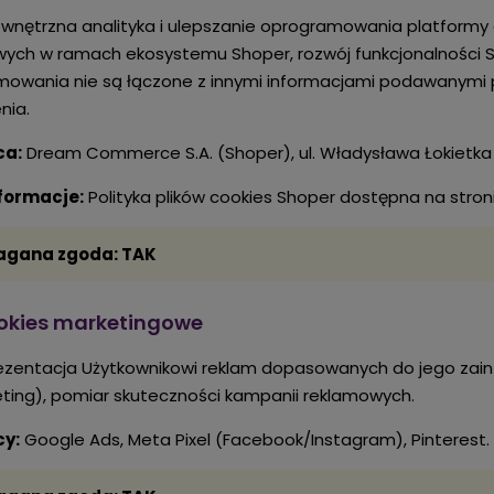
nętrzna analityka i ulepszanie oprogramowania platformy
ych w ramach ekosystemu Shoper, rozwój funkcjonalności 
owania nie są łączone z innymi informacjami podawanymi pr
nia.
ca:
Dream Commerce S.A. (Shoper), ul. Władysława Łokietka 
nformacje:
Polityka plików cookies Shoper dostępna na stro
gana zgoda: TAK
ookies marketingowe
zentacja Użytkownikowi reklam dopasowanych do jego zain
ting), pomiar skuteczności kampanii reklamowych.
y:
Google Ads, Meta Pixel (Facebook/Instagram), Pinterest.