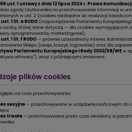
398 ust. 1 ustawy z dnia 12 lipca 2024 r. Prawo komunikacj
ania zgody Użytkownika na przechowywanie informacji w ur
nionych w ust. 2 (cookies niezbędne do realizacji świadczone
 ust. 1 lit. a RODO
(rozporządzenie Parlamentu Europejskiego i
 osoby, której dane dotyczą — dla cookies wymagających zg
awcy oprogramowania, marketingowe);
 ust. 1 lit. f RODO
— prawnie uzasadniony interes Administra
jonowania Sklepu (sesja, koszyk, logowanie) oraz dla zapew
ktywa Parlamentu Europejskiego i Rady 2002/58/WE
w sp
ektywa ePrivacy"), wraz z późniejszymi zmianami.
dzaje plików cookies
ględu na czas przechowywania:
ies sesyjne
— przechowywane w urządzeniu końcowym do cz
lepu;
ies trwałe
— przechowywane przez czas określony w paramet
ownika.