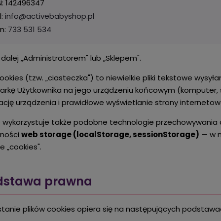
: 142496347
l:
info@activebabyshop.pl
on:
733 531 534
dalej „Administratorem" lub „Sklepem".
 cookies (tzw. „ciasteczka") to niewielkie pliki tekstowe wys
arkę Użytkownika na jego urządzeniu końcowym (komputer, sma
kację urządzenia i prawidłowe wyświetlanie strony interneto
 wykorzystuje także podobne technologie przechowywania 
lności
web storage (localStorage, sessionStorage)
— w n
 „cookies".
odstawa prawna
tanie plików cookies opiera się na następujących podstaw