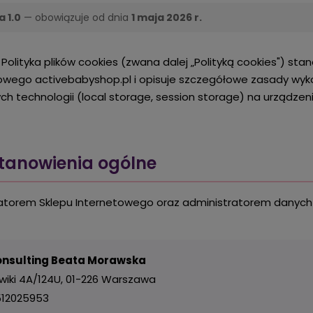
 1.0
— obowiązuje od dnia
1 maja 2026 r.
a Polityka plików cookies (zwana dalej „Polityką cookies") st
owego activebabyshop.pl i opisuje szczegółowe zasady wyko
h technologii (local storage, session storage) na urządz
stanowienia ogólne
torem Sklepu Internetowego oraz administratorem danych 
nsulting Beata Morawska
dwiki 4A/124U, 01-226 Warszawa
9512025953