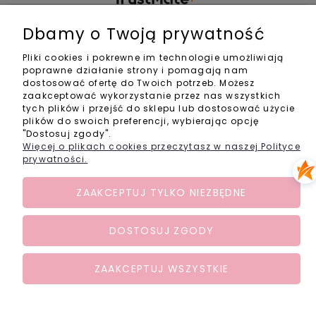
Zakupy
Dbamy o Twoją prywatność
Pliki cookies i pokrewne im technologie umożliwiają
Pomoc
poprawne działanie strony i pomagają nam
dostosować ofertę do Twoich potrzeb. Możesz
zaakceptować wykorzystanie przez nas wszystkich
Informacje
tych plików i przejść do sklepu lub dostosować użycie
plików do swoich preferencji, wybierając opcję
Kontakt
"Dostosuj zgody".
Więcej o plikach cookies przeczytasz w naszej Polityce
info@activebabyshop.pl
prywatności.
+48 733 531 534
pon-pt w godz. 11-14
ZAAKCEPTUJ TYLKO NIEZBĘDNE
Social Media
DOSTOSUJ ZGODY
ZAAKCEPTUJ WSZYSTKIE
POKAŻ PEŁNĄ WERSJĘ STRONY
Sklep internetowy Shoper.pl