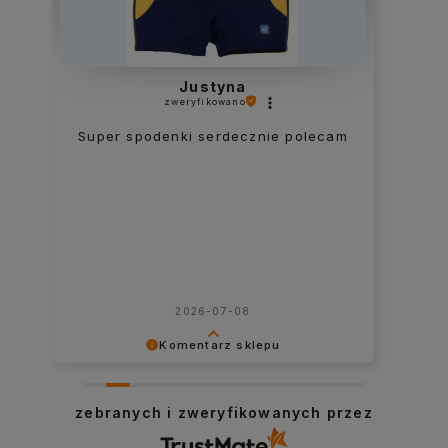
Justyna
zweryfikowano
Super spodenki serdecznie polecam
2026-07-08
Komentarz sklepu
Dziękujemy bardzo za podzielenie się z
nami opinią i mamy nadzieję, że
zebranych i zweryfikowanych przez
spotkamy się ponownie na naszym
sklepie :-)