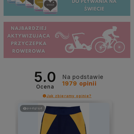
5.0
Na podstawie
1979
opinii
Ocena
Jak zbieramy opinie?
podgląd