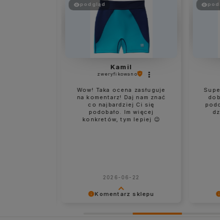
podgląd
pod
ia
Kamil
ano
zweryfikowano
rawnie.
Wow! Taka ocena zasługuje
Super
na komentarz! Daj nam znać
dob
co najbardziej Ci się
podc
podobało. Im więcej
dz
konkretów, tym lepiej 😉
siącu
2026-06-22
 sklepu
Komentarz sklepu
enę.
Dziękujemy za ocenę.
Dzięku
ich starań,
Dokładamy wszelkich starań,
podziel