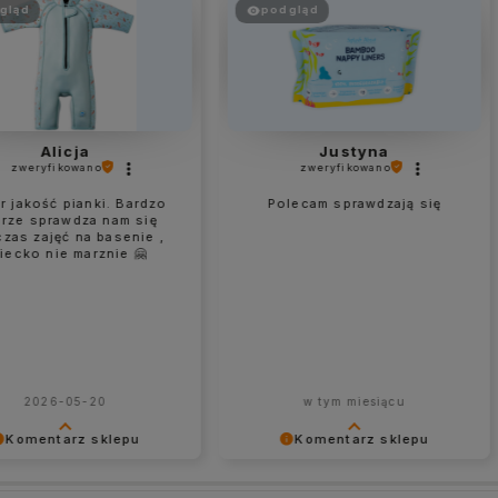
gląd
podgląd
Alicja
Justyna
zweryfikowano
zweryfikowano
 jakość pianki. Bardzo
Polecam sprawdzają się
rze sprawdza nam się
zas zajęć na basenie ,
iecko nie marznie 🤗
2026-05-20
w tym miesiącu
Komentarz sklepu
Komentarz sklepu
jemy bardzo za
Dziękujemy za miłe słowa!
enie się z nami opinią i
Cieszymy się, że zakup