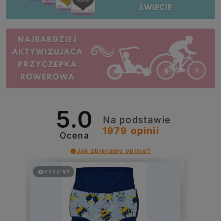
5.0
Na podstawie
1979
opinii
Ocena
Jak zbieramy opinie?
podgląd