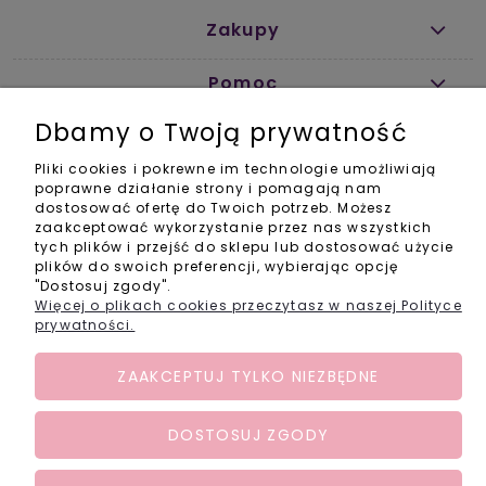
Zakupy
Pomoc
Dbamy o Twoją prywatność
Informacje
Pliki cookies i pokrewne im technologie umożliwiają
Kontakt
poprawne działanie strony i pomagają nam
dostosować ofertę do Twoich potrzeb. Możesz
info@activebabyshop.pl
zaakceptować wykorzystanie przez nas wszystkich
+48 733 531 534
tych plików i przejść do sklepu lub dostosować użycie
pon-pt w godz. 11-14
plików do swoich preferencji, wybierając opcję
"Dostosuj zgody".
Social Media
Więcej o plikach cookies przeczytasz w naszej Polityce
prywatności.
ZAAKCEPTUJ TYLKO NIEZBĘDNE
POKAŻ PEŁNĄ WERSJĘ STRONY
DOSTOSUJ ZGODY
Sklep internetowy Shoper.pl