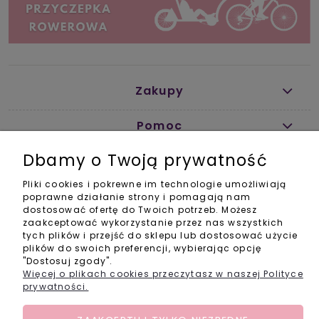
Zakupy
Pomoc
Dbamy o Twoją prywatność
Informacje
Pliki cookies i pokrewne im technologie umożliwiają
Kontakt
poprawne działanie strony i pomagają nam
dostosować ofertę do Twoich potrzeb. Możesz
info@activebabyshop.pl
zaakceptować wykorzystanie przez nas wszystkich
+48 733 531 534
tych plików i przejść do sklepu lub dostosować użycie
pon-pt w godz. 11-14
plików do swoich preferencji, wybierając opcję
"Dostosuj zgody".
Social Media
Więcej o plikach cookies przeczytasz w naszej Polityce
prywatności.