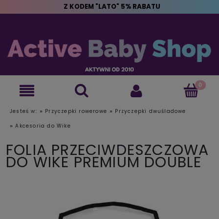
Z KODEM "LATO" 5% RABATU
»
»
Jesteś w:
Przyczepki rowerowe
Przyczepki dwuśladowe
»
Akcesoria do Wike
FOLIA PRZECIWDESZCZOWA
DO WIKE PREMIUM DOUBLE