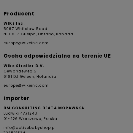
Producent
WIKE Inc.
5067 Whitelaw Road
N1H 6J7 Guelph, Ontario, Kanada
europe@wikeinc.com
Osoba odpowiedzialna na terenie UE
Wike Stroller B.V.
Gewandeweg 5
6161 DJ Geleen, Holandia
europe@wikeinc.com
Importer
BM CONSULTING BEATA MORAWSKA
Ludwiki 4A/124U
01-226 Warszawa, Polska
info@activebabyshop.pl
733531534