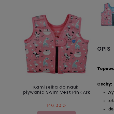
OPIS
Topowa
Cechy:
Kamizelka do nauki
Kam
pływania Swim Vest Pink Ark
pływ
Wyk
pask
Lek
146,00 zł
Ide