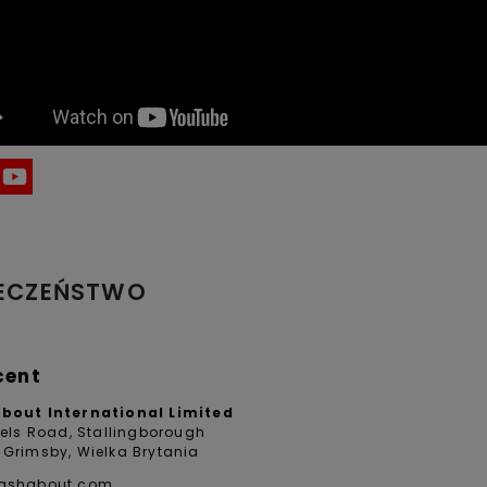
IECZEŃSTWO
cent
About International Limited
eels Road, Stallingborough
 Grimsby, Wielka Brytania
lashabout.com