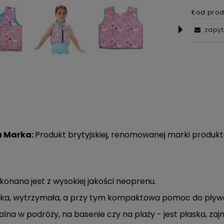
Kod prod
zapyt
 Marka:
Produkt brytyjskiej, renomowanej marki produkt
izelka do nauki
OPASKA EARBAND LILAC - 
ania Swim Vest z
lat
onana jest z wysokiej jakości neoprenu.
iem Lilac Spring
ka, wytrzymała, a przy tym kompaktowa pomoc do pływan
160,00 zł
35,00 zł
alna w podróży, na basenie czy na plaży - jest płaska, zaj