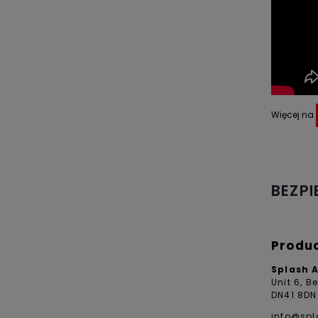
Więcej na
BEZP
Produ
Splash 
Unit 6, B
DN41 8DN
info@sp