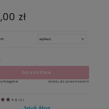
,00 zł
ar:
t.
DO KOSZYKA
 wymagane
dodaj do przechowalni
5.0
(
3
)