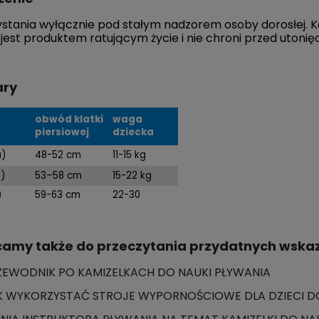
stania wyłącznie pod stałym nadzorem osoby dorosłej. Ka
 jest produktem ratującym życie i nie chroni przed utonię
ary
obwód klatki
waga
piersiowej
dziecka
a)
48-52 cm
11-15 kg
t)
53–58 cm
15-22 kg
)
59-63 cm
22-30
amy także do przeczytania przydatnych wska
ZEWODNIK PO KAMIZELKACH DO NAUKI PŁYWANIA
K WYKORZYSTAĆ STROJE WYPORNOŚCIOWE DLA DZIECI DO