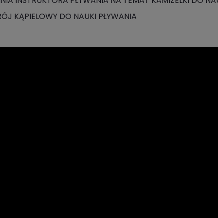
INIA INSTRUKTORA PŁYWANIA NA TEMAT KAMIZELKI DO NA
RÓJ KĄPIELOWY DO NAUKI PŁYWANIA