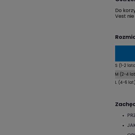
Do korzy
Vest nie
Rozmi
S (1-2 lat
M (2-4 la
L (4-6 lat
Zachęc
PR
JA