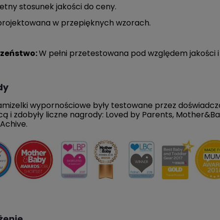
DO KOSZYKA
DO KOSZYKA
etny stosunek jakości do ceny.
projektowana w przepięknych wzorach.
czeństwo:
W pełni przetestowana pod względem jakości i
dy
mizelki wypornościowe były testowane przez doświadczon
cą i zdobyły liczne nagrody: Loved by Parents, Mother&B
Achive.
żenie