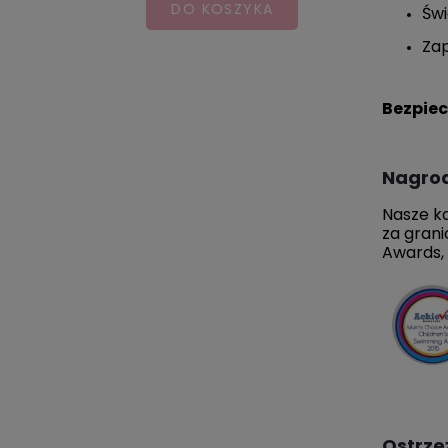
DO KOSZYKA
Świ
Za
Bezpie
Nagro
Nasze ka
za grani
Awards, 
Ostrze