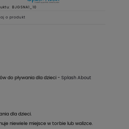
uktu:
BJGSNA1_10
aj o produkt
ów do pływania dla dzieci -
Splash About
2-6
Kamizelka do nauki
pływania Swim Vest over
the rainbow
ia dla dzieci.
146,00 zł
muje niewiele miejsce w torbie lub walizce.