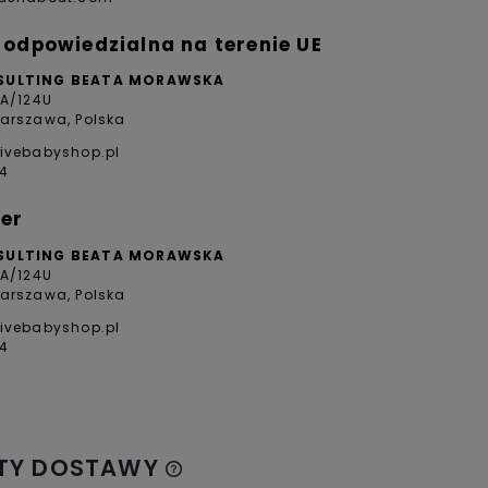
odpowiedzialna na terenie UE
SULTING BEATA MORAWSKA
4A/124U
arszawa, Polska
ivebabyshop.pl
4
er
SULTING BEATA MORAWSKA
4A/124U
arszawa, Polska
ivebabyshop.pl
4
TY DOSTAWY