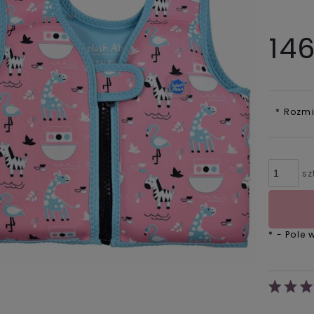
146
*
Rozmi
sz
*
- Pole