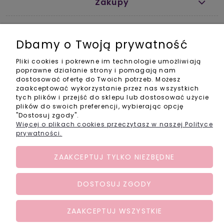
Zakupy
Pomoc
Dbamy o Twoją prywatność
Informacje
Pliki cookies i pokrewne im technologie umożliwiają
poprawne działanie strony i pomagają nam
Kontakt
dostosować ofertę do Twoich potrzeb. Możesz
zaakceptować wykorzystanie przez nas wszystkich
info@activebabyshop.pl
tych plików i przejść do sklepu lub dostosować użycie
+48 733 531 534
plików do swoich preferencji, wybierając opcję
pon-pt w godz. 11-14
"Dostosuj zgody".
Social Media
Więcej o plikach cookies przeczytasz w naszej Polityce
prywatności.
ZAAKCEPTUJ TYLKO NIEZBĘDNE
DOSTOSUJ ZGODY
POKAŻ PEŁNĄ WERSJĘ STRONY
Sklep internetowy Shoper.pl
ZAAKCEPTUJ WSZYSTKIE