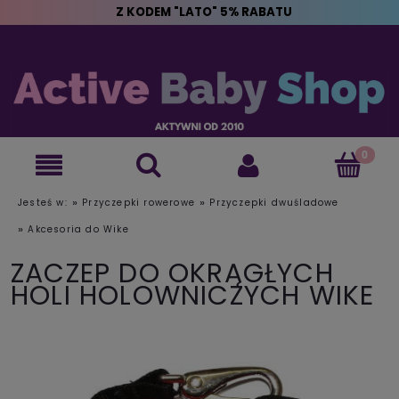
Z KODEM "LATO" 5% RABATU
»
»
Jesteś w:
Przyczepki rowerowe
Przyczepki dwuśladowe
»
Akcesoria do Wike
ZACZEP DO OKRĄGŁYCH
HOLI HOLOWNICZYCH WIKE