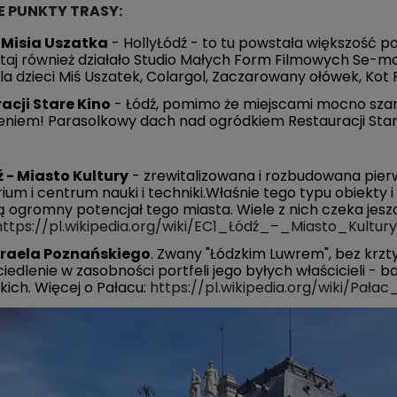
 PUNKTY TRASY:
Misia Uszatka
- HollyŁódź - to tu powstała większość p
utaj również działało Studio Małych Form Filmowych Se-
dla dzieci Miś Uszatek, Colargol, Zaczarowany ołówek, Kot 
acji Stare Kino
- Łódź, pomimo że miejscami mocno szara,
niem! Parasolkowy dach nad ogródkiem Restauracji Star
ź - Miasto Kultury
- zrewitalizowana i rozbudowana pierws
ium i centrum nauki i techniki.Właśnie tego typu obiekty 
 ogromny potencjał tego miasta. Wiele z nich czeka jesz
https://pl.wikipedia.org/wiki/EC1_Łódź_–_Miasto_Kultury
zraela Poznańskiego
. Zwany "Łódzkim Luwrem", bez krzt
iedlenie w zasobności portfeli jego byłych właścicieli - b
ich. Więcej o Pałacu:
https://pl.wikipedia.org/wiki/Pała