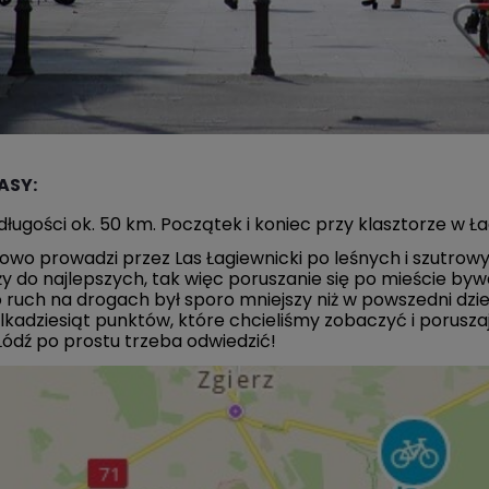
ASY:
długości ok. 50 km. Początek i koniec przy klasztorze w Ł
wo prowadzi przez Las Łagiewnicki po leśnych i szutrow
ży do najlepszych, tak więc poruszanie się po mieście by
 ruch na drogach był sporo mniejszy niż w powszedni dzi
lkadziesiąt punktów, które chcieliśmy zobaczyć i porusza
Łódź po prostu trzeba odwiedzić!