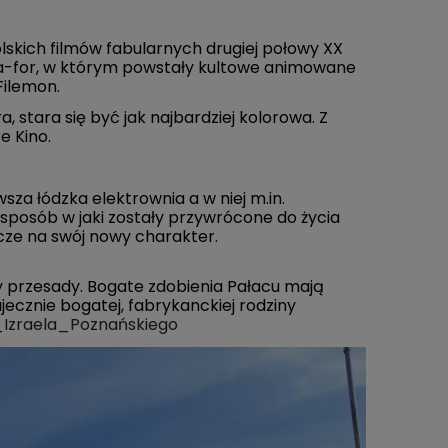
olskich filmów fabularnych drugiej połowy XX
ma-for, w którym powstały kultowe animowane
Filemon.
 stara się być jak najbardziej kolorowa. Z
e Kino.
za łódzka elektrownia a w niej m.in.
i sposób w jaki zostały przywrócone do życia
cze na swój nowy charakter.
y przesady. Bogate zdobienia Pałacu mają
ajecznie bogatej, fabrykanckiej rodziny
c_Izraela_Poznańskiego