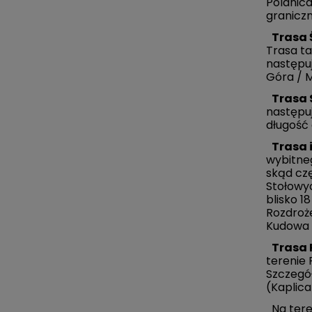
Polanica
graniczn
Trasa 
Trasa ta
następuj
Góra / M
Trasa 
następuj
długość 
Trasa 
wybitneg
skąd czę
Stołowyc
blisko 1
Rozdroże
Kudowa 
Trasa 
terenie 
Szczegół
(Kaplic
Na tere