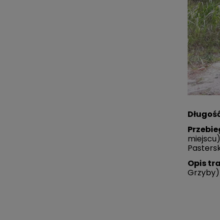
Długość
Przebie
miejscu)
Pastersk
Opis tr
Grzyby) 