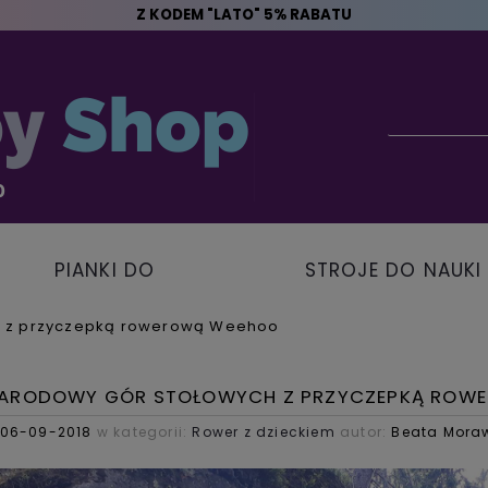
Z KODEM "LATO" 5% RABATU
PIANKI DO
STROJE DO NAUKI
PŁYWANIA
PŁYWANIA
h z przyczepką rowerową Weehoo
NARODOWY GÓR STOŁOWYCH Z PRZYCZEPKĄ ROW
06-09-2018
w kategorii:
Rower z dzieckiem
autor:
Beata Moraw