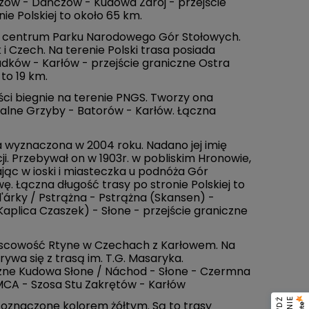
aczów - Dańczów - Kudowa Zdrój - przejście
e Polskiej to około 65 km.
 centrum Parku Narodowego Gór Stołowych.
i Czech. Na terenie Polski trasa posiada
dków - Karłów - przejście graniczne Ostra
 to 19 km.
ci biegnie na terenie PNGS. Tworzy ona
kalne Grzyby - Batorów - Karłów. Łączna
wyznaczona w 2004 roku. Nadano jej imię
. Przebywał on w 1903r. w pobliskim Hronowie,
jąc w ioski i miasteczka u podnóża Gór
. Łączna długość trasy po stronie Polskiej to
d'árky / Pstrążna - Pstrążna (Skansen) -
plica Czaszek) - Słone - przejście graniczne
jscowość Rtyne w Czechach z Karłowem. Na
rywa się z trasą im. T.G. Masaryka.
iczne Kudowa Słone / Náchod - Słone - Czermna
MCA - Szosa Stu Zakrętów - Karłów
oznaczone kolorem żółtym. Są to trasy