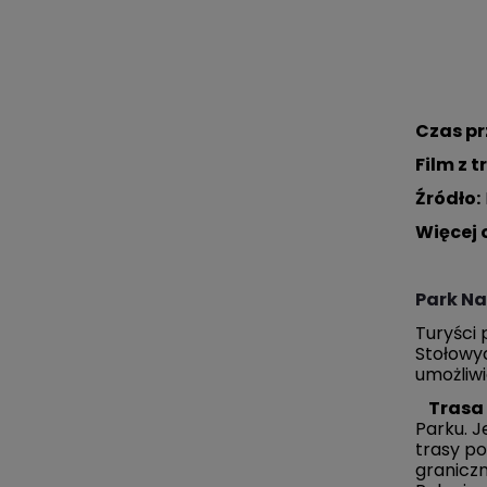
Czas pr
Film z t
Źródło
:
Więcej 
Park Na
Turyści
Stołowy
umożliw
Trasa
Parku. J
trasy po
granicz