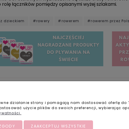
 rolę łączników pomiędzy opisanymi wyżej szlakami.
 z dzieckiem
#rowery
#rowerem
#rowerem przez Pol
c
Informacje
Kontakt
prawne działanie strony i pomagają nam dostosować ofertę do
i reklamacje
Opinie Trustmate
dostosować użycie plików do swoich preferencji, wybierając op
czenie o zwrocie towaru
Oferta hurtowa
rywatności.
pować
O nas
czeństwo zakupów
Blog
 ZGODY
ZAAKCEPTUJ WSZYSTKIE