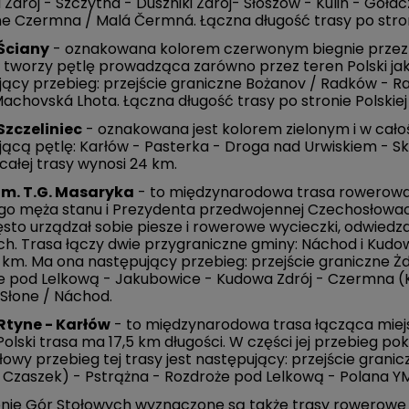
 Zdrój - Szczytna - Duszniki Zdrój- Słoszów - Kulin - Goł
e Czermna / Malá Čermná. Łączna długość trasy po stroni
Ściany
- oznakowana kolorem czerwonym biegnie przez
 tworzy pętlę prowadząca zarówno przez teren Polski jak 
ący przebieg: przejście graniczne Bożanov / Radków - Ra
achovská Lhota. Łączna długość trasy po stronie Polskiej
Szczeliniec
- oznakowana jest kolorem zielonym i w całoś
ącą pętlę: Karłów - Pasterka - Droga nad Urwiskiem - S
całej trasy wynosi 24 km.
im. T.G. Masaryka
- to międzynarodowa trasa rowerowa 
o męża stanu i Prezydenta przedwojennej Czechosłowacji
sto urządzał sobie piesze i rowerowe wycieczki, odwiedza
h. Trasa łączy dwie przygraniczne gminy: Náchod i Kudowę
8 km. Ma ona następujący przebieg: przejście graniczne Ż
 pod Lelkową - Jakubowice - Kudowa Zdrój - Czermna (Ka
Słone / Náchod.
Rtyne - Karłów
- to międzynarodowa trasa łącząca mie
Polski trasa ma 17,5 km długości. W części jej przebieg pok
owy przebieg tej trasy jest następujący: przejście gran
a Czaszek) - Pstrążna - Rozdroże pod Lelkową - Polana Y
nie Gór Stołowych wyznaczone są także trasy rowerowe 