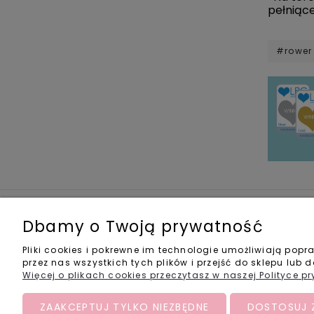
pełniące
#rower
Zakupy
Pomo
Dbamy o Twoją prywatność
>> Rabaty <<
FAQ
Pliki cookies i pokrewne im technologie umożliwiają po
Czas i koszty dostawy
Zwroty 
przez nas wszystkich tych plików i przejść do sklepu lub 
Formy płatności
Oświad
Więcej o plikach cookies przeczytasz w naszej Polityce p
Jak ku
Bezpie
ZAAKCEPTUJ TYLKO NIEZBĘDNE
DOSTOSUJ