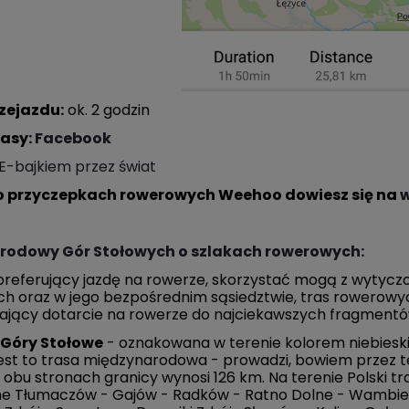
zejazdu:
ok. 2 godzin
rasy:
Facebook
E-bajkiem przez świat
o przyczepkach rowerowych Weehoo dowiesz się na
w
rodowy Gór Stołowych o szlakach rowerowych:
 preferujący jazdę na rowerze, skorzystać mogą z wytyc
ch oraz w jego bezpośrednim sąsiedztwie, tras rowerowy
iający dotarcie na rowerze do najciekawszych fragment
 Góry Stołowe
- oznakowana w terenie kolorem niebieski
est to trasa międzynarodowa - prowadzi, bowiem przez te
 obu stronach granicy wynosi 126 km. Na terenie Polski t
ne Tłumaczów - Gajów - Radków - Ratno Dolne - Wambier