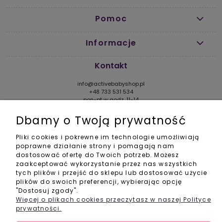
Pomoc
Informacje
Kontakt
info@activebabyshop.pl
+48 733 531 534
pon-pt w godz. 11-14
Social Media
Dbamy o Twoją prywatność
Pliki cookies i pokrewne im technologie umożliwiają
poprawne działanie strony i pomagają nam
dostosować ofertę do Twoich potrzeb. Możesz
zaakceptować wykorzystanie przez nas wszystkich
tych plików i przejść do sklepu lub dostosować użycie
POKAŻ PEŁNĄ WERSJĘ STRONY
plików do swoich preferencji, wybierając opcję
"Dostosuj zgody".
Sklep internetowy Shoper.pl
Więcej o plikach cookies przeczytasz w naszej Polityce
prywatności.