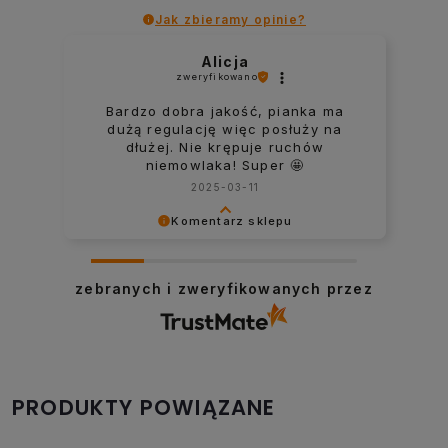
Jak zbieramy opinie?
Weronika
zweryfikowano
Super pianka, bardzo fajne
rozwiązanie na rzepy. Szybka
wysyłka. Polecam.
2024-05-09
Komentarz sklepu
Dziękujemy za miłe słowa! Doceniamy
czas poświęcony na podzielenie się z
zebranych i zweryfikowanych przez
nami Twoim doświadczeniem. Jesteśmy
szczęśliwi, że mamy takich klientów. Z
pozdrowieniami, obsługa sklepu.
PRODUKTY POWIĄZANE