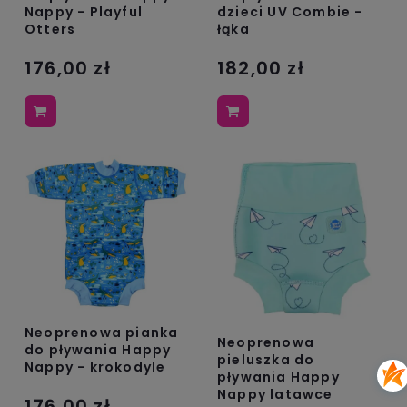
Nappy - Playful
dzieci UV Combie -
Otters
łąka
176,00 zł
182,00 zł
Neoprenowa pianka
Neoprenowa
do pływania Happy
pieluszka do
Nappy - krokodyle
pływania Happy
Nappy latawce
176,00 zł