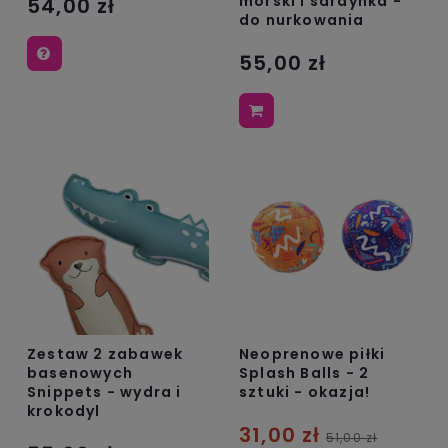
morski i sardynka -
54,00 zł
do nurkowania
55,00 zł
Zestaw 2 zabawek
Neoprenowe piłki
basenowych
Splash Balls - 2
Snippets - wydra i
sztuki - okazja!
krokodyl
31,00 zł
51,00 zł