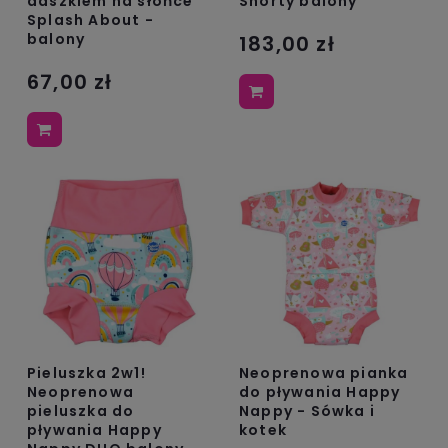
daszkiem na słońce
Shorty balony
Splash About -
balony
183,00 zł
67,00 zł
Pieluszka 2w1!
Neoprenowa pianka
Neoprenowa
do pływania Happy
pieluszka do
Nappy - Sówka i
pływania Happy
kotek