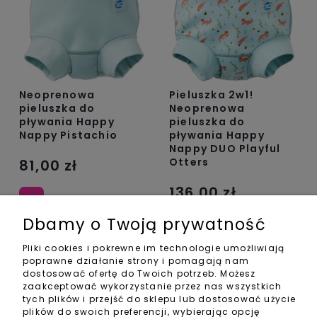
Neoprenowa
Pieluszka 2w1!
pieluszka do
Neoprenowa
pływania Happy
pieluszka do
Nappy Pistachio
pływania Happy
Nappy DUO Playful
Otters
81,00 zł
136,00 zł
Dbamy o Twoją prywatność
Pliki cookies i pokrewne im technologie umożliwiają
poprawne działanie strony i pomagają nam
dostosować ofertę do Twoich potrzeb. Możesz
zaakceptować wykorzystanie przez nas wszystkich
tych plików i przejść do sklepu lub dostosować użycie
plików do swoich preferencji, wybierając opcję