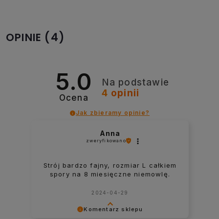
(4)
OPINIE
5.0
Na podstawie
4
opinii
Ocena
Jak zbieramy opinie?
Agnieszka
zweryfikowano
Super kostium, wytrzymały i chłonny.
Polecam
2022-09-29
Komentarz sklepu