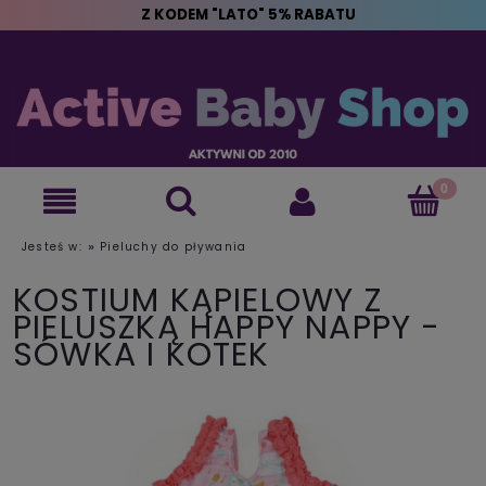
Z KODEM "LATO" 5% RABATU
»
Jesteś w:
Pieluchy do pływania
KOSTIUM KĄPIELOWY Z
PIELUSZKĄ HAPPY NAPPY -
SÓWKA I KOTEK