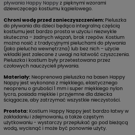
pływania Happy Nappy
z pięknymi wzorami
dziewczęcego kostiumu kąpielowego.
Chroni wodę przed zanieczyszczeniem:
Pieluszka
do pływania dla dzieci będąca integralną częścią
kostiumu jest bardzo prosta w użyciu i niezwykle
skuteczna – żadnych wiązań, brak rzepów. Kostium
można nosić z tradycyjnymi pieluchami do pływania
(jako pielucha wewnętrzna) lub bez nich – użycie
wkładki jest zalecane z uwagi na łatwość czyszczenia.
Pieluszka i kostium były przetestowana przez
czołowych nauczycieli pływania.
Materiały:
Neoprenowa pieluszka na basen Happy
Nappy jest wykonana z miękkiego, elastycznego
neoprenu o grubości 1 mm i super miękkiego nylon
lycra, posiada miękkie i przyjemne dla dziecka
ściągacze, aby zatrzymać wszystkie nieczystości.
Prostota:
Kostium Happy Nappy jest bardzo łatwy w
zakładaniu i zdejmowaniu, a także częstym
użytkowaniu - wystarczy przepłukać go pod bieżącą
wodą, wycisnąć i może być ponownie użyty.