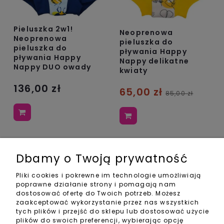
Pieluszka 2w1!
Neoprenowa
Neoprenowa
pieluszka do
pieluszka do
pływania Happy
pływania Happy
Nappy delikatne
Nappy DUO owady
kwiaty
136,00 zł
65,00 zł
85,00 zł
Dbamy o Twoją prywatność
Pliki cookies i pokrewne im technologie umożliwiają
poprawne działanie strony i pomagają nam
dostosować ofertę do Twoich potrzeb. Możesz
zaakceptować wykorzystanie przez nas wszystkich
tych plików i przejść do sklepu lub dostosować użycie
plików do swoich preferencji, wybierając opcję