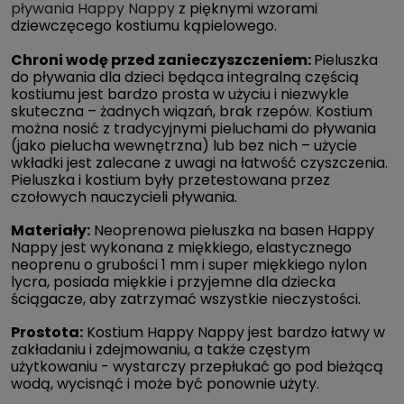
pływania Happy Nappy
z pięknymi wzorami
dziewczęcego kostiumu kąpielowego.
Chroni wodę przed zanieczyszczeniem:
Pieluszka
do pływania dla dzieci będąca integralną częścią
kostiumu jest bardzo prosta w użyciu i niezwykle
skuteczna – żadnych wiązań, brak rzepów. Kostium
można nosić z tradycyjnymi pieluchami do pływania
(jako pielucha wewnętrzna) lub bez nich – użycie
wkładki jest zalecane z uwagi na łatwość czyszczenia.
Pieluszka i kostium były przetestowana przez
czołowych nauczycieli pływania.
Materiały:
Neoprenowa pieluszka na basen Happy
Nappy jest wykonana z miękkiego, elastycznego
neoprenu o grubości 1 mm i super miękkiego nylon
lycra, posiada miękkie i przyjemne dla dziecka
ściągacze, aby zatrzymać wszystkie nieczystości.
Prostota:
Kostium Happy Nappy jest bardzo łatwy w
zakładaniu i zdejmowaniu, a także częstym
użytkowaniu - wystarczy przepłukać go pod bieżącą
wodą, wycisnąć i może być ponownie użyty.