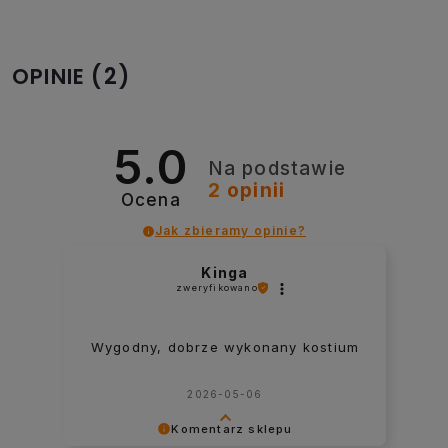
(2)
OPINIE
5.0
Na podstawie
2
opinii
Ocena
Jak zbieramy opinie?
Marta
zweryfikowano
To juz kolejny strój z tej firmy. Nie
tium
mam żadnych zastrzeżeń.
2025-07-17
Komentarz sklepu