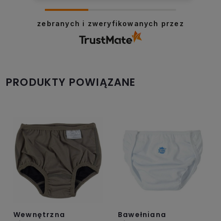
się z
Dziękujemy za miłe słowa! Cieszymy się,
że zakup przeszedł bezproblemowo,
zebranych i zweryfikowanych przez
oraz, że możemy zapewnić odpowiednią
obsługę tak świetnym klientom.
Dziękujemy raz jeszcze!
PRODUKTY POWIĄZANE
Wewnętrzna
Bawełniana