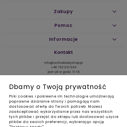
Zakupy
Pomoc
Informacje
Kontakt
info@activebabyshop.pl
+48 733 531 534
pon-pt w godz. 11-14
Social Media
Dbamy o Twoją prywatność
Pliki cookies i pokrewne im technologie umożliwiają
poprawne działanie strony i pomagają nam
dostosować ofertę do Twoich potrzeb. Możesz
zaakceptować wykorzystanie przez nas wszystkich
POKAŻ PEŁNĄ WERSJĘ STRONY
tych plików i przejść do sklepu lub dostosować użycie
plików do swoich preferencji, wybierając opcję
Sklep internetowy Shoper.pl
"Dostosuj zgody".