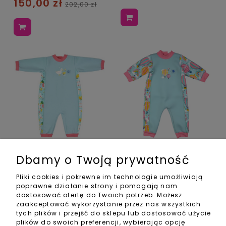
150,00 zł
202,00 zł
Dziecięcy strój
Dziecięcy strój
Dbamy o Twoją prywatność
pływacki /
pływacki /
kombinezon Warm-
kombinezon Warm-
Pliki cookies i pokrewne im technologie umożliwiają
in-One - kaczuszki
in-One - balony
poprawne działanie strony i pomagają nam
dostosować ofertę do Twoich potrzeb. Możesz
119,00 zł
160,00 zł
160,00 zł
zaakceptować wykorzystanie przez nas wszystkich
tych plików i przejść do sklepu lub dostosować użycie
plików do swoich preferencji, wybierając opcję