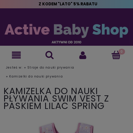
Z KODEM "LATO" 5% RABATU
»
Jesteś w:
Stroje do nauki pływania
»
Kamizelki do nauki pływania
KAMIZELKA DO NAUKI
PŁYWANIA SWIM VEST Z
PASKIEM LILAC SPRING