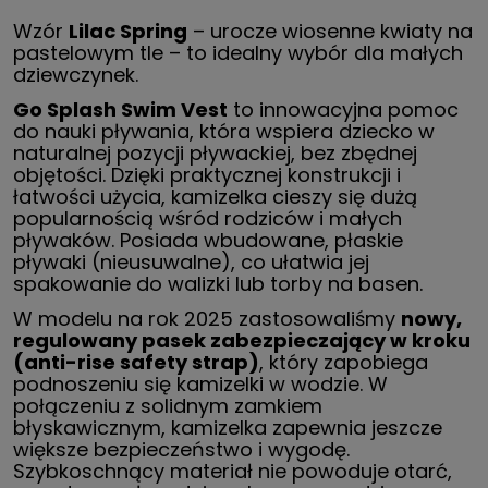
Wzór
Lilac Spring
– urocze wiosenne kwiaty na
pastelowym tle – to idealny wybór dla małych
dziewczynek.
Go Splash Swim Vest
to innowacyjna pomoc
do nauki pływania, która wspiera dziecko w
naturalnej pozycji pływackiej, bez zbędnej
objętości. Dzięki praktycznej konstrukcji i
łatwości użycia, kamizelka cieszy się dużą
popularnością wśród rodziców i małych
pływaków. Posiada wbudowane, płaskie
pływaki (nieusuwalne), co ułatwia jej
spakowanie do walizki lub torby na basen.
W modelu na rok 2025 zastosowaliśmy
nowy,
regulowany pasek zabezpieczający w kroku
(anti-rise safety strap)
, który zapobiega
podnoszeniu się kamizelki w wodzie. W
połączeniu z solidnym zamkiem
błyskawicznym, kamizelka zapewnia jeszcze
większe bezpieczeństwo i wygodę.
Szybkoschnący materiał nie powoduje otarć,