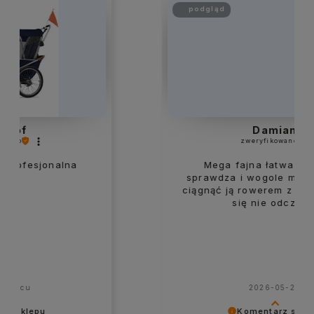
podgląd
Damian
zweryfikowano
Mega fajna łatwa super się
sprawdza i wogole mega polecam
ciągnąć ją rowerem z dzieckiem nic
się nie odczuwa
2026-05-28
Komentarz sklepu