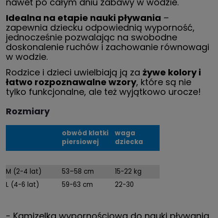
nawet po całym dniu zabawy w wodzie.
Idealna na etapie nauki pływania
–
zapewnia dziecku odpowiednią wyporność,
jednocześnie pozwalając na swobodne
doskonalenie ruchów i zachowanie równowagi
w wodzie.
Rodzice i dzieci uwielbiają ją za
żywe kolory i
łatwo rozpoznawalne wzory
, które są nie
tylko funkcjonalne, ale też wyjątkowo urocze!
Rozmiary
obwód klatki
waga
piersiowej
dziecka
M (2-4 lat)
53–58 cm
15-22 kg
L (4-6 lat)
59-63 cm
22-30
- Kamizelka wypornościowa do nauki pływania