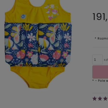
191
*
Rozmi
sz
*
- Pole