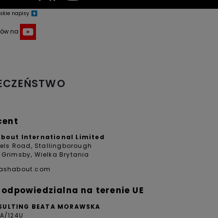
lskie napisy
lmów na
IECZEŃSTWO
cent
About International Limited
eels Road, Stallingborough
 Grimsby, Wielka Brytania
lashabout.com
odpowiedzialna na terenie UE
SULTING BEATA MORAWSKA
4A/124U