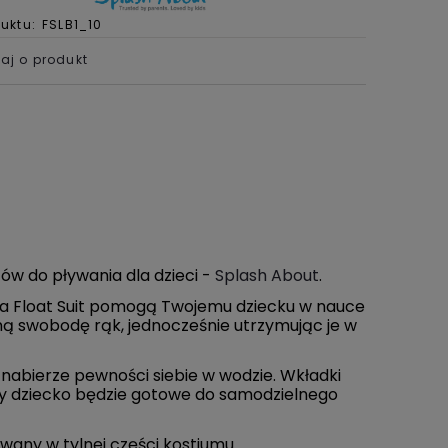
uktu:
FSLB1_10
aj o produkt
ów do pływania dla dzieci -
Splash About
.
nia Float Suit pomogą Twojemu dziecku w nauce
ną swobodę rąk, jednocześnie utrzymując je w
nabierze pewności siebie w wodzie. Wkładki
y dziecko będzie gotowe do samodzielnego
any w tylnej części kostiumu.