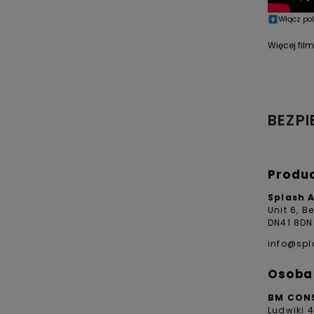
Włącz po
Więcej fi
BEZP
Produ
Splash 
Unit 6, B
DN41 8DN
info@sp
Osoba 
BM CON
Ludwiki 