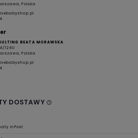
arszawa, Polska
ivebabyshop.pl
4
er
SULTING BEATA MORAWSKA
4A/124U
arszawa, Polska
ivebabyshop.pl
4
TY DOSTAWY
aty inPost