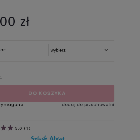
,00 zł
ar:
t.
DO KOSZYKA
 wymagane
dodaj do przechowalni
5.0
(
1
)