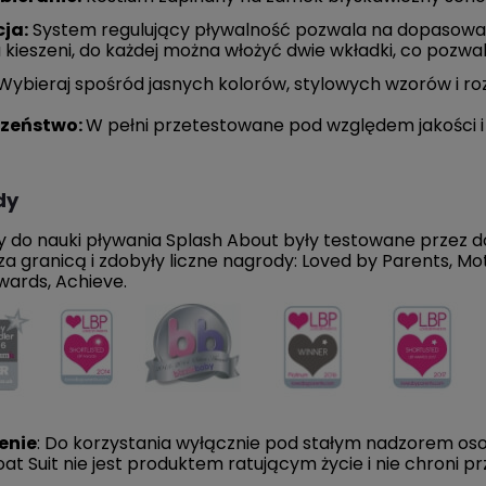
87,00 zł
iższa cena:
87,00 zł
ja:
System regulujący pływalność pozwala na dopasowan
kieszeni, do każdej można włożyć dwie wkładki, co pozw
DO KOSZYKA
Wybieraj spośród jasnych kolorów, stylowych wzorów i roz
czeństwo:
W pełni przetestowane pod względem jakości i 
dy
y do nauki pływania Splash About były testowane przez 
 za granicą i zdobyły liczne nagrody: Loved by Parents, 
ards, Achieve.
enie
: Do korzystania wyłącznie pod stałym nadzorem osob
loat Suit nie jest produktem ratującym życie i nie chroni p