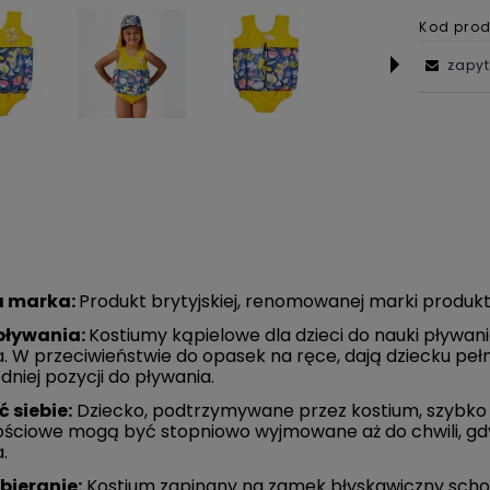
Kod prod
zapyt
 marka:
Produkt brytyjskiej, renomowanej marki produkt
pływania:
Kostiumy kąpielowe dla dzieci do nauki pływa
. W przeciwieństwie do opasek na ręce, dają dziecku peł
nowa pieluszka do
niej pozycji do pływania.
ania Happy Nappy
 siebie:
Dziecko, podtrzymywane przez kostium, szybko 
Ukryty Skarb
ściowe mogą być stopniowo wyjmowane aż do chwili, gd
57,00 zł
.
Cena regularna:
bieranie:
Kostium zapinany na zamek błyskawiczny schow