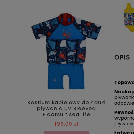
OPIS
Topowa
Nauka 
pływania
Kostium kąpielowy do nauki
Neopre
odpowied
pływania UV Sleeved
pływ
Pewność
Floatsuit sea life
wyporno
198,00 zł
pływania
Łatwe u