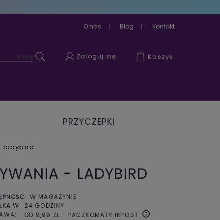
O nas
Blog
Kontakt
Zaloguj się
Koszyk:
PRZYCZEPKI
ROWEROWE
 ladybird
YWANIA - LADYBIRD
ĘPNOŚĆ:
W MAGAZYNIE
ŁKA W:
24 GODZINY
AWA:
OD 9,99 ZŁ
- PACZKOMATY INPOST