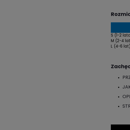
Rozmia
S (1-2 lat
M (2-4 la
L (4-6 lat
Zachęc
PR
JA
OP
ST