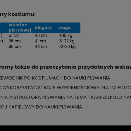
ry kostiumu:
w klatce
długość
waga
piersiowej
a)
51 cm
40 cm
11-15 kg
ta)
56 cm
41 cm
15-22 kg
)
60 cm
43 cm
22-30 kg
amy także do przeczytania przydatnych wska
ZEWODNIK PO KOSTIUMACH DO NAUKI PŁYWANIA
K WYKORZYSTAĆ STROJE WYPORNOŚCIOWE DLA DZIECI DO
INIA INSTRUKTORA PŁYWANIA NA TEMAT KAMIZELKI DO NA
RÓJ KĄPIELOWY DO NAUKI PŁYWANIA