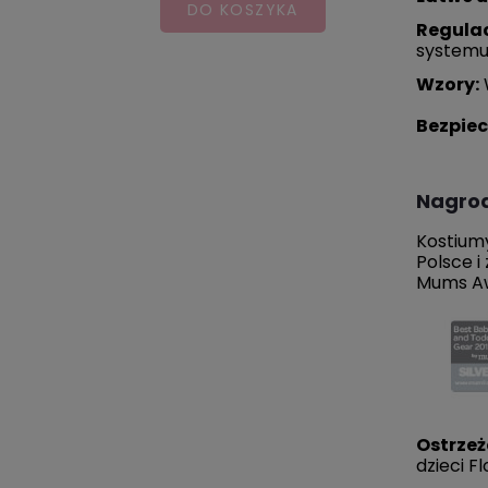
DO KOSZYKA
Najn
Regulac
systemu 
Wzory:
Bezpie
Nagro
Kostium
Polsce i
Mums Aw
Ostrzeż
dzieci F