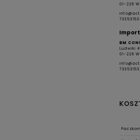
01-226 W
info@act
73353153
Import
BM CON
Ludwiki 
01-226 W
info@act
73353153
KOSZ
Paczkom