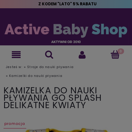
Z KODEM "LATO" 5% RABATU
»
Jesteś w:
Stroje do nauki pływania
»
Kamizelki do nauki pływania
KAMIZELKA DO NAUKI
PŁYWANIA GO SPLASH
DELIKATNE KWIATY
promocja