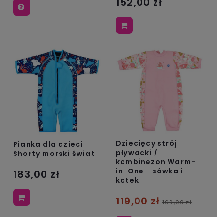
152,00 zł
Dziecięcy strój
Pianka dla dzieci
pływacki /
Shorty morski świat
kombinezon Warm-
in-One - sówka i
183,00 zł
kotek
119,00 zł
160,00 zł