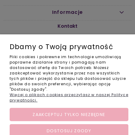
Informacje
Kontakt
info@activebabyshop.pl
+48 733 531 534
Dbamy o Twoją prywatność
pon-pt w godz. 11-14
Social Media
Pliki cookies i pokrewne im technologie umożliwiają
poprawne działanie strony i pomagają nam
dostosować ofertę do Twoich potrzeb. Możesz
zaakceptować wykorzystanie przez nas wszystkich
tych plików i przejść do sklepu lub dostosować użycie
plików do swoich preferencji, wybierając opcję
"Dostosuj zgody".
POKAŻ PEŁNĄ WERSJĘ STRONY
Więcej o plikach cookies przeczytasz w naszej Polityce
prywatności.
Sklep internetowy Shoper.pl
ZAAKCEPTUJ TYLKO NIEZBĘDNE
DOSTOSUJ ZGODY