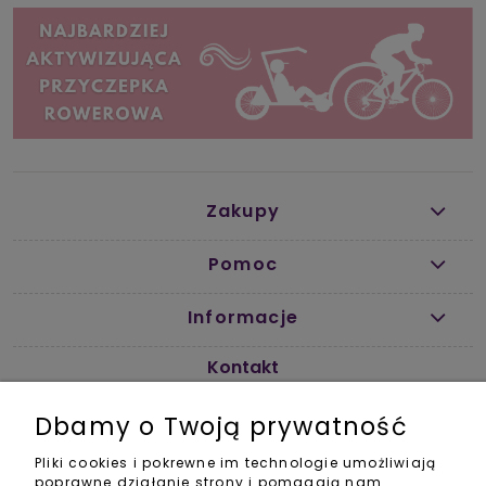
Zakupy
Pomoc
Informacje
Kontakt
info@activebabyshop.pl
Dbamy o Twoją prywatność
+48 733 531 534
pon-pt w godz. 11-14
Pliki cookies i pokrewne im technologie umożliwiają
Social Media
poprawne działanie strony i pomagają nam