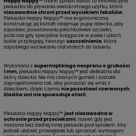
Happy Nappy™
marki Splash About to innowacyjna
pieluszka do pływania wielokrotnego użytku, która
niezawodnie chroni przed wyciekiem fekaliów
.
Pieluszka Happy Nappy™ ma ergonomiczną
konstrukcję: jej kształt obejmuje pupę dziecka, aby
zapobiec powstawaniu jakichkolwiek szczelin,
podczas gdy specjalne ściągacze w pasie i udach
ściśle przylegają, tworząc
uszczelnienie
, które
zapobiega wyciekaniu ciał stałych do basenu.
Wykonana z
supermiękkiego neoprenu o grubości
1 mm
, pieluszka Happy Nappy™ jest delikatna dla
skóry dziecka. Nie ma ciasnych gumek i została
zaprojektowana tak, aby poruszać się wraz z
dzieckiem, dzięki czemu
nie pozostawi czerwonych
śladów ani nie spowoduje otarć
.
Pieluszka Happy Nappy™
jest niezawodna w
ochronie przed przeciekami
, nawet gdy jest
noszona bez żadnej innej pieluszki pod spodem. Aby
jednak ułatwić przewijanie lub sprostać wymogom