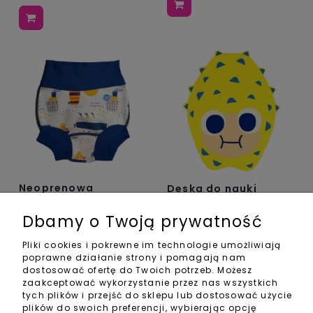
Neoprenowa
Deska do nauki
pieluszka do
pływania dla dzieci
pływania Happy
Pufferfish
Dbamy o Twoją prywatność
Nappy Tug Boats
55,00 zł
Pliki cookies i pokrewne im technologie umożliwiają
87,00 zł
poprawne działanie strony i pomagają nam
dostosować ofertę do Twoich potrzeb. Możesz
zaakceptować wykorzystanie przez nas wszystkich
tych plików i przejść do sklepu lub dostosować użycie
plików do swoich preferencji, wybierając opcję