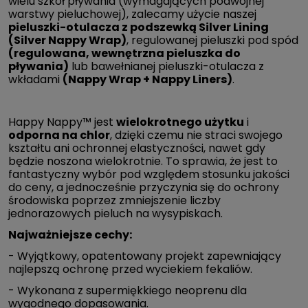
wielu szkół pływania (wymagających podwójnej
warstwy pieluchowej), zalecamy użycie naszej
pieluszki-otulacza z podszewką Silver Lining
(Silver Nappy Wrap)
, regulowanej pieluszki pod spód
(regulowana, wewnętrzna pieluszka do
pływania)
lub bawełnianej pieluszki-otulacza z
wkładami
(Nappy Wrap + Nappy Liners)
.
Happy Nappy™ jest
wielokrotnego użytku
i
odporna na chlor
, dzięki czemu nie straci swojego
kształtu ani ochronnej elastyczności, nawet gdy
będzie noszona wielokrotnie. To sprawia, że jest to
fantastyczny wybór pod względem stosunku jakości
do ceny, a jednocześnie przyczynia się do ochrony
środowiska poprzez zmniejszenie liczby
jednorazowych pieluch na wysypiskach.
Najważniejsze cechy:
- Wyjątkowy, opatentowany projekt zapewniający
najlepszą ochronę przed wyciekiem fekaliów.
- Wykonana z supermiękkiego neoprenu dla
wygodnego dopasowania.