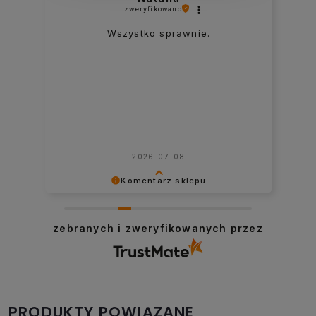
zweryfikowano
Mega fajna łatwa super się
sprawdza i wogole mega polecam
ciągnąć ją rowerem z dzieckiem nic
się nie odczuwa
2026-05-28
Komentarz sklepu
Dziękujemy za tę opinię. Cieszymy się,
i
że mogliśmy pomóc. Pozdrawiamy!
zebranych i zweryfikowanych przez
PRODUKTY POWIĄZANE