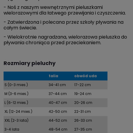
- Noś z naszym wewnętrznymi pieluszkami
wielorazowymi dla łatwego przewijania i czyszczenia.
- Zatwierdzona i polecana przez szkoły pływania na
całym świecie.
- Wielokrotnie nagradzana, wielorazowa pieluszka do
pływania chroniąca przed przeciekaniem.
Rozmiary pieluchy
talia
obwód uda
S (0-3 mies.)
34-41 cm
17-22 cm
M (3-6 mies.)
37-44 cm
19-24 cm
L (6-12 mies.)
40-47 cm
20-26 cm
XL (12-24 mies.)
42-50 cm
22-31 cm
XXL (2-3 lata)
44-52 cm
26-33 cm
3-4 lata
48-54 cm
27-35 cm