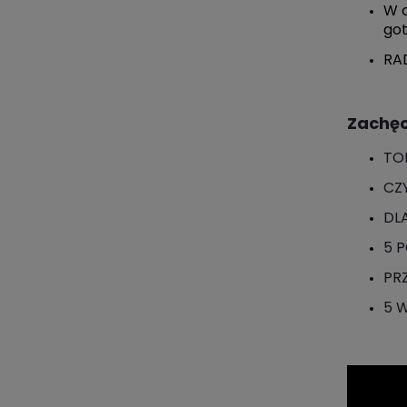
W c
got
RA
Zachęc
TO
CZ
DL
5 
PR
5 