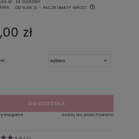
ŁKA W:
24 GODZINY
AWA:
OD 9,99 ZŁ
- PACZKOMATY INPOST
,00 zł
ar:
t.
DO KOSZYKA
 wymagane
dodaj do przechowalni
5.0
(
7
)