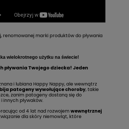
Kamizelka do nauki
o
pływania Swim Vest Blue Ark
kiej, renomowanej marki produktów do pływania
146,00 zł
a wielokrotnego użytku na świecie!
DO KOSZYKA
ach pływania Twojego dziecka! Jeden
znana i lubiana Happy Nappy, ale wewnątrz
bija patogeny wywołujące choroby
, takie
luszce, zanim patogeny dostaną się do
 i innych pływaków.
pracując od 4 lat nad rozwojem
wewnętrznej
związanie dla skóry niemowląt, które