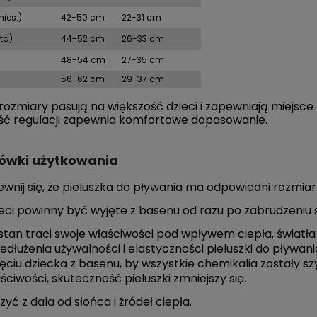
mies.)
42-50 cm
22-31 cm
ta)
44-52 cm
26-33 cm
48-54 cm
27-35 cm
56-62 cm
29-37 cm
ozmiary pasują na większość dzieci i zapewniają miejsc
ść regulacji zapewnia komfortowe dopasowanie.
ówki użytkowania
wnij się, że pieluszka do pływania ma odpowiedni rozmiar 
eci powinny być wyjęte z basenu od razu po zabrudzeniu s
stan traci swoje właściwości pod wpływem ciepła, światł
edłużenia używalności i elastyczności pieluszki do pływa
ęciu dziecka z basenu, by wszystkie chemikalia zostały sz
ściwości, skuteczność pieluszki zmniejszy się.
zyć z dala od słońca i źródeł ciepła.