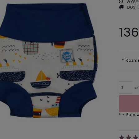
WYSY
DOST
136
*
Rozmi
sz
*
- Pole