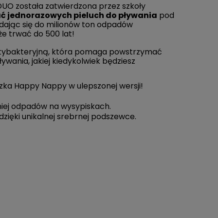
 DUO została zatwierdzona przez szkoły
ać jednorazowych pieluch
do pływania
pod
adając się do milionów ton odpadów
e trwać do 500 lat!
ntybakteryjną, która pomaga powstrzymać
pływania,
jakiej kiedykolwiek będziesz
zka Happy Nappy w ulepszonej wersji!
niej odpadów na wysypiskach.
 dzięki unikalnej srebrnej podszewce.