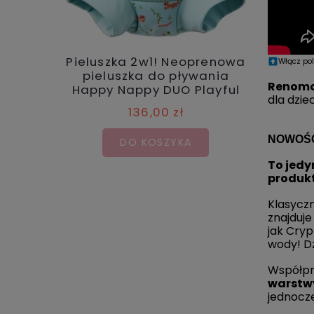
Pieluszka 2w1! Neoprenowa
Neopre
Włącz po
pieluszka do pływania
pływ
Renomo
Happy Nappy DUO Playful
dla dzie
Otters
136,00 zł
NOWOŚĆ 
DO KOSZYKA
To jedy
produkt
Klasycz
znajduje
jak Cryp
wody!
D
Współpr
warstwy
jednocz