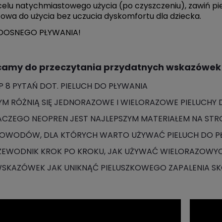
elu natychmiastowego użycia (po czyszczeniu), zawiń pielu
owa do użycia bez uczucia dyskomfortu dla dziecka.
DOSNEGO PŁYWANIA!
amy do przeczytania przydatnych wskazówek 
P 8 PYTAŃ DOT. PIELUCH DO PŁYWANIA
YM RÓŻNIĄ SIĘ JEDNORAZOWE I WIELORAZOWE PIELUCHY 
ACZEGO NEOPREN JEST NAJLEPSZYM MATERIAŁEM NA STR
POWODÓW, DLA KTÓRYCH WARTO UŻYWAĆ PIELUCH DO P
ZEWODNIK KROK PO KROKU, JAK UŻYWAĆ WIELORAZOWYC
WSKAZÓWEK JAK UNIKNĄĆ PIELUSZKOWEGO ZAPALENIA S