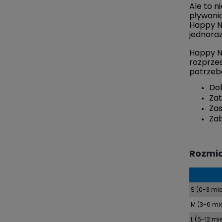
Ale to n
pływania
Happy Na
jednoraz
Happy N
rozprzes
potrzeb
Dob
Zat
Zas
Zab
Rozmia
S (0-3 mie
M (3-6 mie
L (6-12 mie