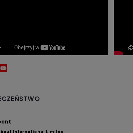
IECZEŃSTWO
cent
About International Limited