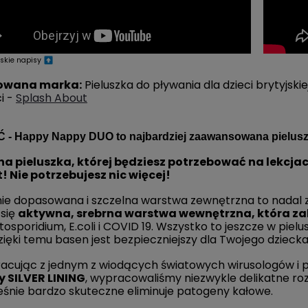
nowa pieluszka do
Splash Jammers
lskie napisy
ania Happy Nappy
neoprenowa pielucha d
wana marka:
Pieluszka do pływania dla dzieci brytyjs
morski świat
pływania dla dzieci
ci -
Splash About
krokodyle
87,00 zł
117,00 zł
- Happy Nappy DUO to najbardziej zaawansowana pieluszk
DO KOSZYKA
DO KOSZYKA
na pieluszka, której będziesz potrzebować na lekcj
! Nie potrzebujesz nic więcej!
nie dopasowana i szczelna warstwa zewnętrzna to nadal 
 się
aktywna, srebrna warstwa wewnętrzna, która
za
tosporidium, E.coli i COVID 19. Wszystko to jeszcze w pie
zięki temu basen jest bezpieczniejszy dla Twojego dziecka
acując z jednym z wiodących światowych wirusologów i 
 SILVER LINING
, wypracowaliśmy niezwykle delikatne
ro
eśnie bardzo skuteczne eliminuje patogeny kałowe.