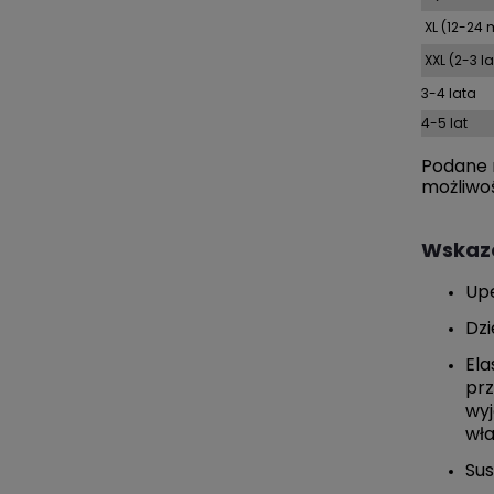
XL (12-24 
XXL (2-3 la
3-4 lata
4-5 lat
Podane r
możliwo
Wskaz
Upe
Dzi
Ela
prz
wyj
wła
Sus