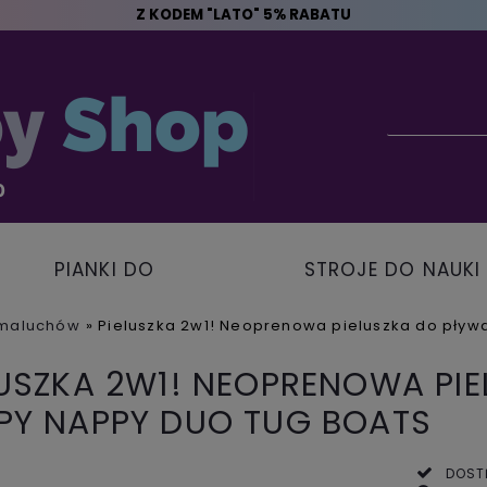
Z KODEM "LATO" 5% RABATU
PIANKI DO
STROJE DO NAUKI
PŁYWANIA
PŁYWANIA
 maluchów
»
Pieluszka 2w1! Neoprenowa pieluszka do pływ
LUSZKA 2W1! NEOPRENOWA PI
PY NAPPY DUO TUG BOATS
DOST