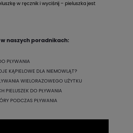
szkę w ręcznik i wyciśnij – pieluszka jest
w naszych poradnikach:
DO PŁYWANIA
OJE KĄPIELOWE DLA NIEMOWLĄT?
ŁYWANIA WIELORAZOWEGO UŻYTKU
H PIELUSZEK DO PŁYWANIA
KÓRY PODCZAS PŁYWANIA