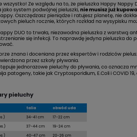
ie wszystko! Ze względu na to, że pieluszka Happy Nappy
 jako system podwójnej pieluszki,
nie musisz już kupow
ppy. Oszczędzasz pieniądze i ratujesz planetę, nie dokł
owych pieluch rocznie, których rozkład na wysypisku moż
appy DUO to trwała, niezawodna pieluszka z warstwą a
trzenianie się infekcji. To naprawdę jedyna pieluszka do 
ować.
rze znana i doceniana przez ekspertów i rodziców pielus
wierdzona przez szkoły pływania.
tępuje jednorazowe pieluchy do pływania, co oznacza m
ija patogeny, takie jak Cryptosporidium, E.Coli i COVID 19,
ry pieluchy
talia
obwód uda
s.)
34-41 cm
17-22 cm
s.)
37-44 cm
19-24 cm
s.)
40-47 cm
20-26 cm