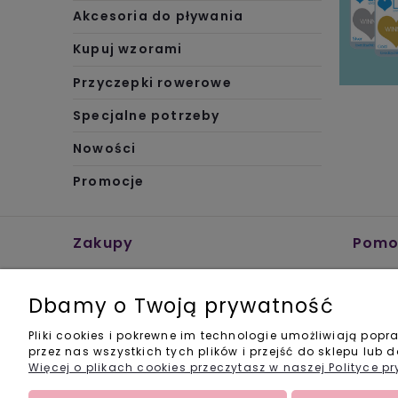
Akcesoria do pływania
Kupuj wzorami
Przyczepki rowerowe
Specjalne potrzeby
Nowości
Promocje
Zakupy
Pomo
>> Rabaty <<
FAQ
Czas i koszty dostawy
Zwroty 
Dbamy o Twoją prywatność
Formy płatności
Oświad
Jak ku
Pliki cookies i pokrewne im technologie umożliwiają po
przez nas wszystkich tych plików i przejść do sklepu lub 
Bezpie
Więcej o plikach cookies przeczytasz w naszej Polityce p