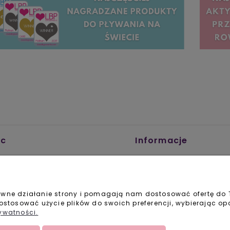
c
Informacje
Kontakt
i reklamacje
Opinie Trustmate
czenie o zwrocie towaru
Oferta hurtowa
pować
O nas
prawne działanie strony i pomagają nam dostosować ofertę do
dostosować użycie plików do swoich preferencji, wybierając op
czeństwo zakupów
Blog
rywatności.
Regulamin zakupów
Polityka cookies