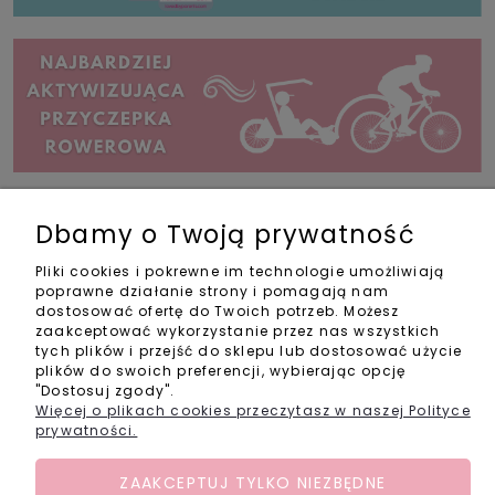
Dbamy o Twoją prywatność
Zakupy
Pliki cookies i pokrewne im technologie umożliwiają
poprawne działanie strony i pomagają nam
Pomoc
dostosować ofertę do Twoich potrzeb. Możesz
zaakceptować wykorzystanie przez nas wszystkich
Informacje
tych plików i przejść do sklepu lub dostosować użycie
plików do swoich preferencji, wybierając opcję
"Dostosuj zgody".
Kontakt
Więcej o plikach cookies przeczytasz w naszej Polityce
prywatności.
info@activebabyshop.pl
+48 733 531 534
ZAAKCEPTUJ TYLKO NIEZBĘDNE
pon-pt w godz. 11-14