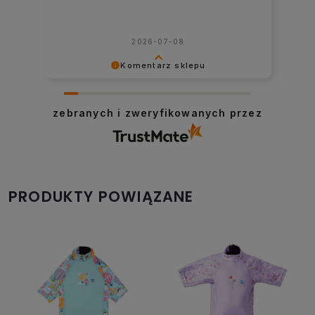
2026-06-08
Komentarz sklepu
Dziękujemy bardzo za podzielenie się z
nami opinią i mamy nadzieję, że
zebranych i zweryfikowanych przez
spotkamy się ponownie na naszym
sklepie :-)
PRODUKTY POWIĄZANE