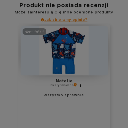
Produkt nie posiada recenzji
Może zainteresują Cię inne ocenione produkty
Jak zbieramy opinie?
podgląd
Emilia
zweryfikowano
Super,Szybka dostawa ,kontakt z
obsługą rewelacja.Przyczepka mega
fajna ,córka przeszczęśliwa ze
może uczestniczyć w wyprawach
rowerowych.Polecam bardzo